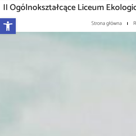
II Ogólnokształcące Liceum Ekologic
Otwórz pasek narzędzi
Strona główna
R