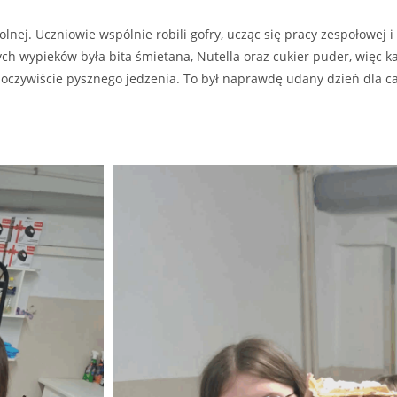
olnej. Uczniowie wspólnie robili gofry, ucząc się pracy zespołowej i
ych wypieków była bita śmietana, Nutella oraz cukier puder, więc
oczywiście pysznego jedzenia. To był naprawdę udany dzień dla cał