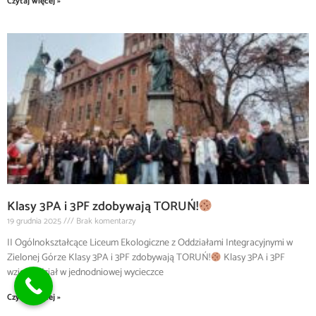
Czytaj więcej »
Klasy 3PA i 3PF zdobywają TORUŃ!
19 grudnia 2025
Brak komentarzy
II Ogólnokształcące Liceum Ekologiczne z Oddziałami Integracyjnymi w
Zielonej Górze Klasy 3PA i 3PF zdobywają TORUŃ!
Klasy 3PA i 3PF
wzięły udział w jednodniowej wycieczce
Czytaj więcej »