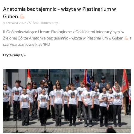
Anatomia bez tajemnic – wizyta w Plastinarium w
Guben
9 czerwca 2026
Brak komentarzy
II Ogólnokształcące Liceum Ekologiczne z Oddziałami Integracyjnymi w
Zielonej Górze Anatomia bez tajemnic – wizyta w Plastinarium w Guben
1
czerwca uczniowie klas 3PD
Czytaj więcej »