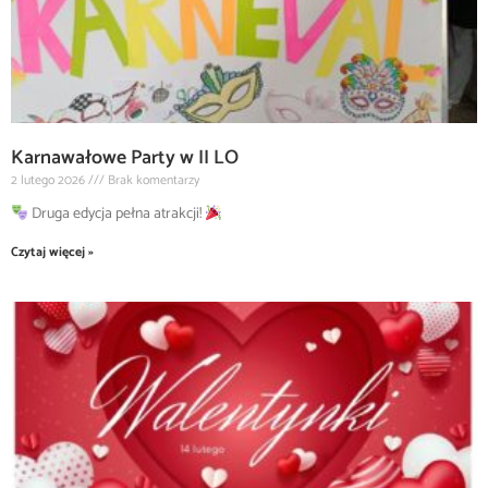
Karnawałowe Party w II LO
2 lutego 2026
Brak komentarzy
Druga edycja pełna atrakcji!
Czytaj więcej »