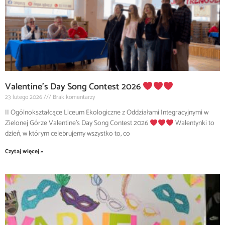
Valentine’s Day Song Contest 2026
23 lutego 2026
Brak komentarzy
II Ogólnokształcące Liceum Ekologiczne z Oddziałami Integracyjnymi w
Zielonej Górze Valentine’s Day Song Contest 2026
Walentynki to
dzień, w którym celebrujemy wszystko to, co
Czytaj więcej »