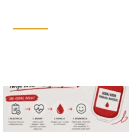
"POWIEDZ MI, A ZAPOMNĘ. NAUCZ MNIE, A
ZAPAMIĘTAM. ZAANGAŻUJ MNIE, A NAUCZĘ SIĘ."
BENJAMIN FRANKLIN