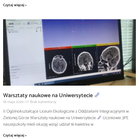
Czytaj więcej »
Warsztaty naukowe na Uniwersytecie
18 maja 2026
Brak komentarzy
II Ogólnokształcące Liceum Ekologiczne z Oddziałami Integracyjnymi w
Zielonej Górze Warsztaty naukowe na Uniwersytecie
Uczniowie 3PE
naszejszkoły mieli okazję wziąć udział 16 kwietnia w
Czytaj więcej »