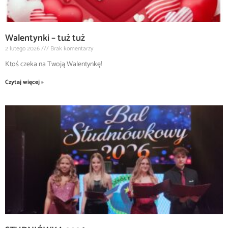
Walentynki – tuż tuż
2 lutego 2026
Brak komentarzy
Ktoś czeka na Twoją Walentynkę!
Czytaj więcej »