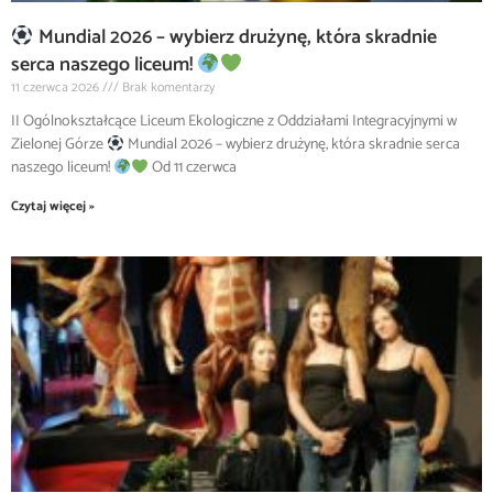
Mundial 2026 – wybierz drużynę, która skradnie
serca naszego liceum!
11 czerwca 2026
Brak komentarzy
II Ogólnokształcące Liceum Ekologiczne z Oddziałami Integracyjnymi w
Zielonej Górze
Mundial 2026 – wybierz drużynę, która skradnie serca
naszego liceum!
Od 11 czerwca
Czytaj więcej »