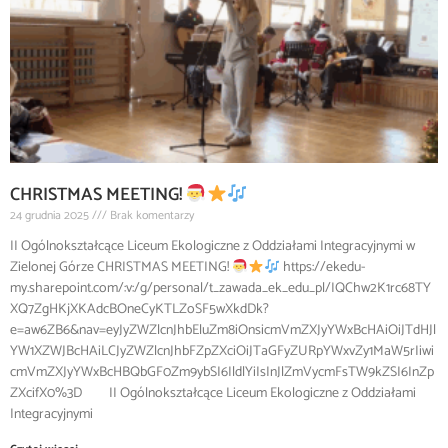
CHRISTMAS MEETING!
24 grudnia 2025
Brak komentarzy
II Ogólnokształcące Liceum Ekologiczne z Oddziałami Integracyjnymi w
Zielonej Górze CHRISTMAS MEETING!
https://ekedu-
my.sharepoint.com/:v:/g/personal/t_zawada_ek_edu_pl/IQChw2K1rc68TY
XQ7ZgHKjXKAdcBOneCyKTLZoSF5wXkdDk?
e=aw6ZB6&nav=eyJyZWZlcnJhbEluZm8iOnsicmVmZXJyYWxBcHAiOiJTdHJl
YW1XZWJBcHAiLCJyZWZlcnJhbFZpZXciOiJTaGFyZURpYWxvZy1MaW5rIiwi
cmVmZXJyYWxBcHBQbGF0Zm9ybSI6IldlYiIsInJlZmVycmFsTW9kZSI6InZp
ZXcifX0%3D II Ogólnokształcące Liceum Ekologiczne z Oddziałami
Integracyjnymi