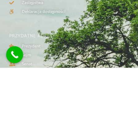
Zastępstwa
Deklaracja dostępności
PRZYDATNE ADRESY:
Prezydent
Sejm
Senat
MEiN
Urząd Miasta
KO
CKE
OKE
II OGÓLNOKSZTAŁCĄCE LICEUM EKOLOGICZNE Z
ODDZIAŁAMI INTEGRACYJNYMI IM. UNII