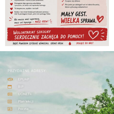
PRZYDATNE ADRESY:
EPUAP
BIP
UONET+
Plan lekcji
Poczta