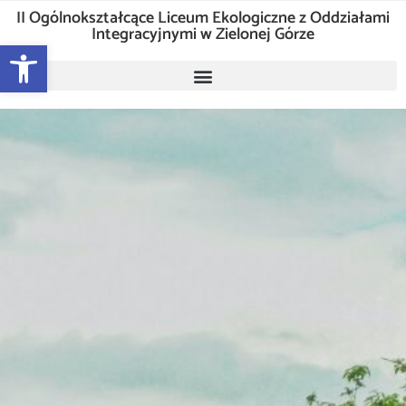
II Ogólnokształcące Liceum Ekologiczne z Oddziałami
Integracyjnymi w Zielonej Górze
Otwórz pasek narzędzi