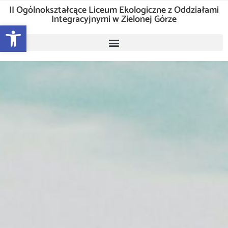
II Ogólnokształcące Liceum Ekologiczne z Oddziałami
Integracyjnymi w Zielonej Górze
Otwórz pasek narzędzi