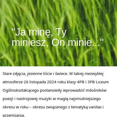
"Ja minę, Ty
miniesz, On minie..."
Stare zdjęcia, jesienne liście i świece. W takiej niezwykłej
atmosferze 26 listopada 2024 roku klasy 4PB i 3PB Liceum
Ogólnokształcącego postanowiły wprowadzić miłośników
poezji i nastrojowej muzyki w magię najsmutniejszego
okresu w roku – okresu związanego z tematyką vanitas i
przemijania.