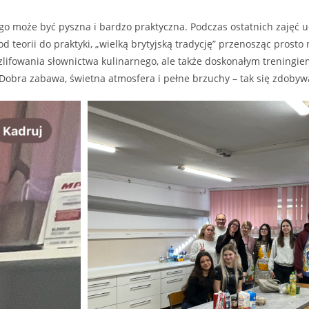
go może być pyszna i bardzo praktyczna. Podczas ostatnich zajęć u
d teorii do praktyki, „wielką brytyjską tradycję” przenosząc prosto 
szlifowania słownictwa kulinarnego, ale także doskonałym treningi
Dobra zabawa, świetna atmosfera i pełne brzuchy – tak się zdobyw