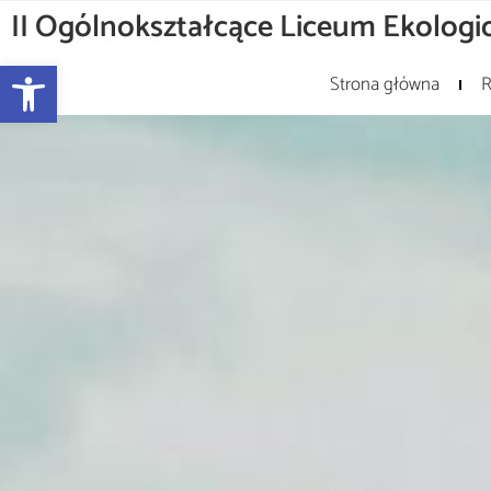
II Ogólnokształcące Liceum Ekologic
Otwórz pasek narzędzi
Strona główna
R