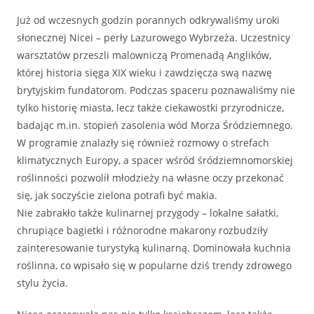
Już od wczesnych godzin porannych odkrywaliśmy uroki
słonecznej Nicei – perły Lazurowego Wybrzeża. Uczestnicy
warsztatów przeszli malowniczą Promenadą Anglików,
której historia sięga XIX wieku i zawdzięcza swą nazwę
brytyjskim fundatorom. Podczas spaceru poznawaliśmy nie
tylko historię miasta, lecz także ciekawostki przyrodnicze,
badając m.in. stopień zasolenia wód Morza Śródziemnego.
W programie znalazły się również rozmowy o strefach
klimatycznych Europy, a spacer wśród śródziemnomorskiej
roślinności pozwolił młodzieży na własne oczy przekonać
się, jak soczyście zielona potrafi być makia.
Nie zabrakło także kulinarnej przygody – lokalne sałatki,
chrupiące bagietki i różnorodne makarony rozbudziły
zainteresowanie turystyką kulinarną. Dominowała kuchnia
roślinna, co wpisało się w popularne dziś trendy zdrowego
stylu życia.