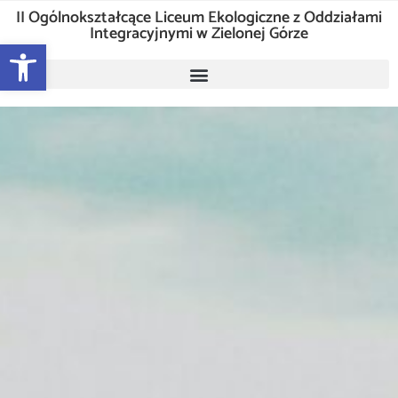
II Ogólnokształcące Liceum Ekologiczne z Oddziałami
Integracyjnymi w Zielonej Górze
Otwórz pasek narzędzi