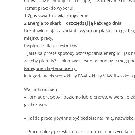
Canva, GIMP, Photopea, Inkscape). – Zachęcanie do twó
Temat prac: (do wyboru)
1.
Zgaś światło – włącz myślenie!
2.
Energia to skarb – oszczędzaj ją każdego dnia!
Uczniowie mają za zadanie
wykonać plakat lub grafi
miejscu pracy.
Inspiracje dla uczestników:
– Jakie są proste sposoby oszczędzania energii? – Jak
zasoby planety? – Jak nowoczesne technologie mogą p
Kategorie i kryteria oceny:
kategorie wiekowe: – klasy IV–VI – klasy VII–VIII – szk
Warunki udziału:
– Format pracy: A4, poziomo lub pionowo, w wersji ele
graficznym.
– Każda praca powinna być podpisana: imię, nazwisko, k
– Prace należy przesłać na adres e-mail nauczyciela i