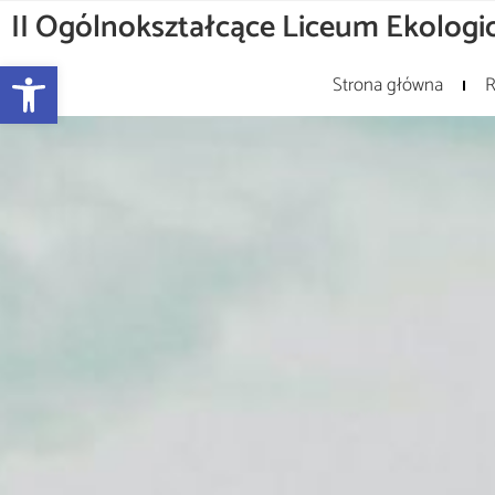
II Ogólnokształcące Liceum Ekologic
Otwórz pasek narzędzi
Strona główna
R