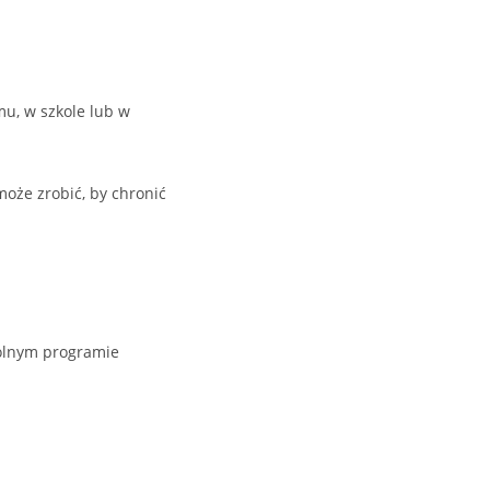
u, w szkole lub w
może zrobić, by chronić
wolnym programie