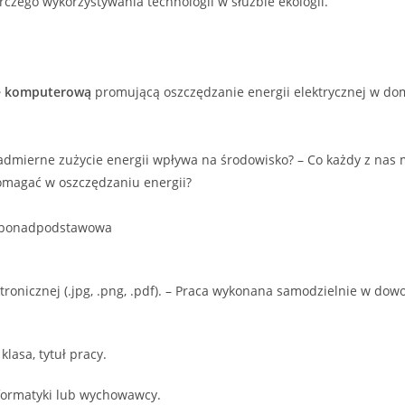
rczego wykorzystywania technologii w służbie ekologii.
kę komputerową
promującą oszczędzanie energii elektrycznej w dom
 nadmierne zużycie energii wpływa na środowisko? – Co każdy z nas 
omagać w oszczędzaniu energii?
oła ponadpodstawowa
ktronicznej (.jpg, .png, .pdf). – Praca wykonana samodzielnie w do
lasa, tytuł pracy.
nformatyki lub wychowawcy.