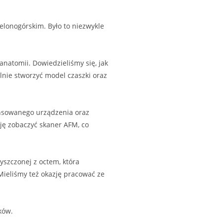
elonogórskim. Było to niezwykle
atomii. Dowiedzieliśmy się, jak
nie stworzyć model czaszki oraz
ansowanego urządzenia oraz
ję zobaczyć skaner AFM, co
szczonej z octem, która
Mieliśmy też okazję pracować ze
ków.