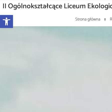
II Ogólnokształcące Liceum Ekologic
Otwórz pasek narzędzi
Strona główna
R