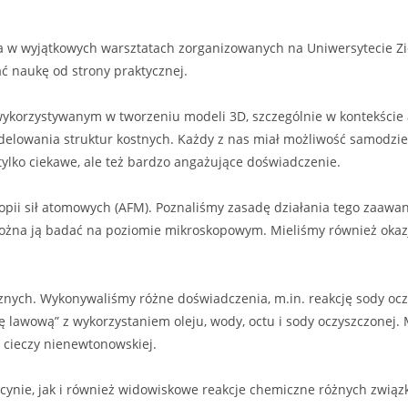
nia w wyjątkowych warsztatach zorganizowanych na Uniwersytecie Zi
ć naukę od strony praktycznej.
korzystywanym w tworzeniu modeli 3D, szczególnie w kontekście an
elowania struktur kostnych. Każdy z nas miał możliwość samodziel
tylko ciekawe, ale też bardzo angażujące doświadczenie.
kopii sił atomowych (AFM). Poznaliśmy zasadę działania tego zaaw
 można ją badać na poziomie mikroskopowym. Mieliśmy również okaz
nych. Wykonywaliśmy różne doświadczenia, m.in. reakcję sody oczy
 lawową” z wykorzystaniem oleju, wody, octu i sody oczyszczonej. 
 cieczy nienewtonowskiej.
cynie, jak i również widowiskowe reakcje chemiczne różnych związ