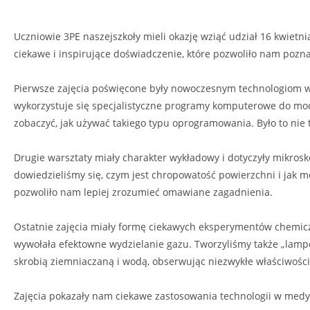
Uczniowie 3PE naszejszkoły mieli okazję wziąć udział 16 kwiet
ciekawe i inspirujące doświadczenie, które pozwoliło nam pozna
Pierwsze zajęcia poświęcone były nowoczesnym technologiom wy
wykorzystuje się specjalistyczne programy komputerowe do mod
zobaczyć, jak używać takiego typu oprogramowania. Było to nie 
Drugie warsztaty miały charakter wykładowy i dotyczyły mikros
dowiedzieliśmy się, czym jest chropowatość powierzchni i jak
pozwoliło nam lepiej zrozumieć omawiane zagadnienia.
Ostatnie zajęcia miały formę ciekawych eksperymentów chemicz
wywołała efektowne wydzielanie gazu. Tworzyliśmy także „lampę
skrobią ziemniaczaną i wodą, obserwując niezwykłe właściwości
Zajęcia pokazały nam ciekawe zastosowania technologii w medy